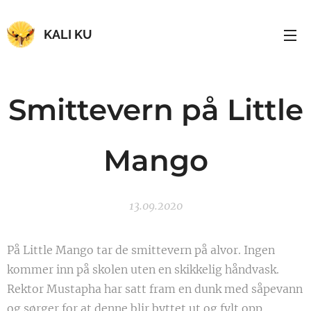
KALI KU
Smittevern
på
Little
Mango
13.09.2020
På Little Mango tar de smittevern på alvor. Ingen
kommer inn på skolen uten en skikkelig håndvask.
Rektor Mustapha har satt fram en dunk med såpevann
og sørger for at denne blir byttet ut og fylt opp.