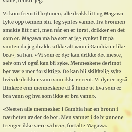
skole, tenkte jeg.
Vi kom frem til brønnen, alle drakk litt og Magawa
fylte opp tønnen sin. Jeg syntes vannet fra brønnen
smakte litt rart, men når en er tørst, drikker en det
som er. Magawa må ha sett at jeg rynket litt på
snuten da jeg drakk. «Ikke alt vann i Gambia er like
bra», sa han. «Vi som er dyr kan drikke det meste,
selv om vi også kan bli syke. Menneskene derimot
bør være mer forsiktige. De kan bli skikkelig syke
hvis de drikker vann som ikke er rent. Vi dyr er også
flinkere enn menneskene til å finne ut hva som er
bra vann og hva som ikke er bra vann».
«Nesten alle mennesker i Gambia har en brønn i
nærheten av der de bor. Men vannet i de brønnene
trenger ikke være så bra», fortalte Magawa.