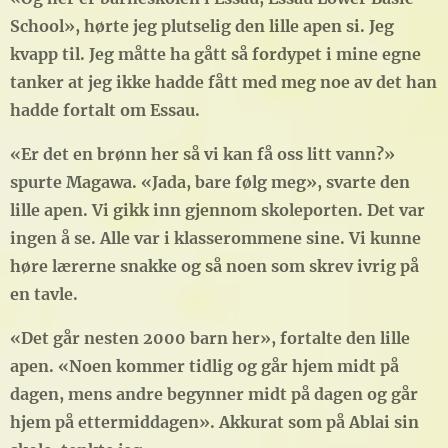
School», hørte jeg plutselig den lille apen si. Jeg
kvapp til. Jeg måtte ha gått så fordypet i mine egne
tanker at jeg ikke hadde fått med meg noe av det han
hadde fortalt om Essau.
«Er det en brønn her så vi kan få oss litt vann?»
spurte Magawa. «Jada, bare følg meg», svarte den
lille apen. Vi gikk inn gjennom skoleporten. Det var
ingen å se. Alle var i klasserommene sine. Vi kunne
høre lærerne snakke og så noen som skrev ivrig på
en tavle.
«Det går nesten 2000 barn her», fortalte den lille
apen. «Noen kommer tidlig og går hjem midt på
dagen, mens andre begynner midt på dagen og går
hjem på ettermiddagen». Akkurat som på Ablai sin