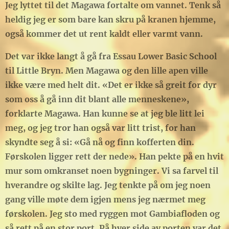
Jeg lyttet til det Magawa fortalte om vannet. Tenk så
heldig jeg er som bare kan skru på kranen hjemme,
også kommer det ut rent kaldt eller varmt vann.
Det var ikke langt å gå fra Essau Lower Basic School
til Little Bryn. Men Magawa og den lille apen ville
ikke være med helt dit. «Det er ikke så greit for dyr
som oss å gå inn dit blant alle menneskene»,
forklarte Magawa. Han kunne se at jeg ble litt lei
meg, og jeg tror han også var litt trist, for han
skyndte seg å si: «Gå nå og finn kofferten din.
Førskolen ligger rett der nede». Han pekte på en hvit
mur som omkranset noen bygninger. Vi sa farvel til
hverandre og skilte lag. Jeg tenkte på om jeg noen
gang ville møte dem igjen mens jeg nærmet meg
førskolen. Jeg sto med ryggen mot Gambiafloden og
så rett på en stor port. På hver side av porten var det