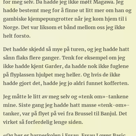
for meg selv. Da hadde jeg ikke møtt Magawa. Jeg
hadde bestemt meg for å finne ut litt mer om han og
gambiske kjempepungrotter når jeg kom hjem til i
Norge. Det var liksom et bånd mellom oss jeg ikke
helt forsto.
Det hadde skjedd så mye på turen, og jeg hadde hatt
sånn flaks flere ganger. Tenk for eksempel om jeg
ikke hadde kjent Garder, da hadde nok ikke fuglene
på flyplassen hjulpet meg heller. Og hvis de ikke
hadde gjort det, hadde jeg jo aldri funnet kofferten.
Jeg måtte le litt av meg selv og «tenk om»-tankene
mine. Siste gang jeg hadde hatt masse «tenk-om»-
tanker, var på flyet på vei fra Brussel til Banjul. Det
virket så forferdelig lenge siden.
«Og her er barneskolen i Essau, Essau Lower Basic