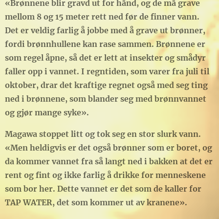
«Brønnene blir gravd ut for hånd, og de må grave
mellom 8 og 15 meter rett ned før de finner vann.
Det er veldig farlig å jobbe med å grave ut brønner,
fordi brønnhullene kan rase sammen. Brønnene er
som regel åpne, så det er lett at insekter og smådyr
faller opp i vannet. I regntiden, som varer fra juli til
oktober, drar det kraftige regnet også med seg ting
ned i brønnene, som blander seg med brønnvannet
og gjør mange syke».
Magawa stoppet litt og tok seg en stor slurk vann.
«Men heldigvis er det også brønner som er boret, og
da kommer vannet fra så langt ned i bakken at det er
rent og fint og ikke farlig å drikke for menneskene
som bor her. Dette vannet er det som de kaller for
TAP WATER, det som kommer ut av kranene».