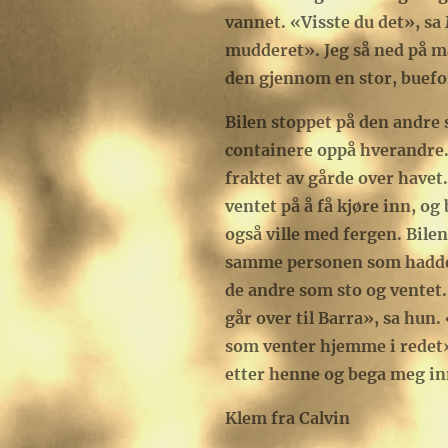
vannet. «Visste du det», sa
mudderet». Jeg så ned på ma
den gjennom en stor, buefor
Bilen stoppet på den andre 
containere oppå hverandre.
fraktet av gårde over havet.
ventet på å få kjøre inn, 
også ville med fergen. Bilen
samme personen som hadde he
de andre som sto og ventet
går over til Barra», sa hun.
som venter hjemme i redet»
etter henne og bega meg in
Klem fra Calvin