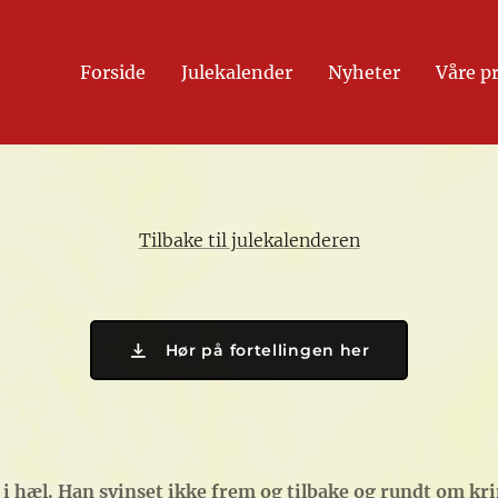
Forside
Julekalender
Nyheter
Våre p
Tilbake til julekalenderen
Hør på fortellingen her
 i hæl. Han svinset ikke frem og tilbake og rundt om kr