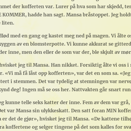
mmet der kofferten var. Lurer på hva som har skjedd, te
 KOMMER, hadde han sagt. Mansa bråstoppet. Jeg holdt 
 liten.
lød med en gang og kastet meg ned på magen. Vi ålte os
yggen av en blomsterpotte. Vi kunne akkurat se gitterdør
er inne, men den eller de som var der, ble skjult av mør
ket jeg til Mansa. Han nikket. Forsiktig ålte vi oss i 
r. «Vi må få låst opp kofferten», var det en som sa. «Jeg
ritert i stemmen. Det var tydelig at stemningen var nerv
kynd deg! Ingen må se oss her. Nattvakten går snart run
 Jeg kunne telle seks katter der inne. Fem av dem var grå,
et var Mansa sin ulykkeskatt. Den satt foran MIN koffer
er det de gjør», hvisket jeg til Mansa. «De kattene tilh
fra koffertene og selger tingene på det som kalles for s