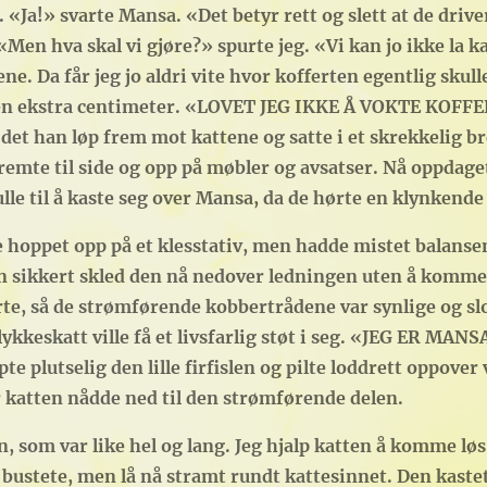
«Ja!» svarte Mansa. «Det betyr rett og slett at de driver
«Men hva skal vi gjøre?» spurte jeg. «Vi kan jo ikke la ka
. Da får jeg jo aldri vite hvor kofferten egentlig skul
e en ekstra centimeter. «LOVET JEG IKKE Å VOKTE KO
det han løp frem mot kattene og satte i et skrekkelig br
emte til side og opp på møbler og avsatser. Nå oppdage
ulle til å kaste seg over Mansa, da de hørte en klynkend
 hoppet opp på et klesstativ, men hadde mistet balansen
en sikkert skled den nå nedover ledningen uten å komme 
te, så de strømførende kobbertrådene var synlige og slo
lykkeskatt ville få et livsfarlig støt i seg. «JEG ER M
lutselig den lille firfislen og pilte loddrett oppover 
 katten nådde ned til den strømførende delen.
n, som var like hel og lang. Jeg hjalp katten å komme løs
 bustete, men lå nå stramt rundt kattesinnet. Den kastet 