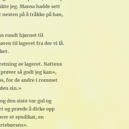
nkte jeg. Mansa hadde sett
nesten på å tråkke på han,
s rundt hjørnet til
en til lageret fra der vi lå.
ket.
retning av lageret. Nattens
 prøver så godt jeg kan»,
øs, for de andre i rommet
den sin.»
 og den siste var gul og
t og prøvde å dirke opp
ører et syndikat, en
vartebørsen».