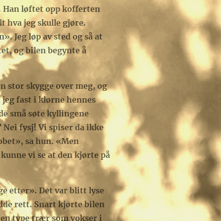
Han løftet opp kofferten
t hva jeg skulle gjøre.
n». Jeg løp av sted og så at
tet, og bilen begynte å
en stor skygge over meg, og
 jeg fast i klørne hennes
 de små søte kyllingene
i fysj! Vi spiser da ikke
ebbet», sa hun. «Men
kunne vi se at den kjørte på
 etter». Det var blitt lyse
e rett. Snart kjørte bilen
en type trær som vokser i