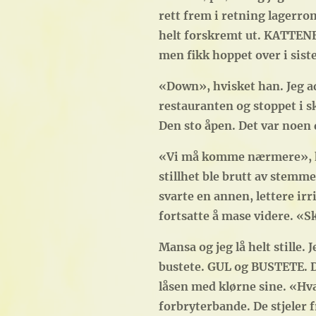
rett frem i retning lagerro
helt forskremt ut. KATTENE
men fikk hoppet over i siste
«Down», hvisket han. Jeg ad
restauranten og stoppet i sk
Den sto åpen. Det var noen d
«Vi må komme nærmere», hvis
stillhet ble brutt av stemme
svarte en annen, lettere ir
fortsatte å mase videre. «S
Mansa og jeg lå helt stille.
bustete. GUL og BUSTETE. D
låsen med klørne sine. «Hva 
forbryterbande. De stjeler 