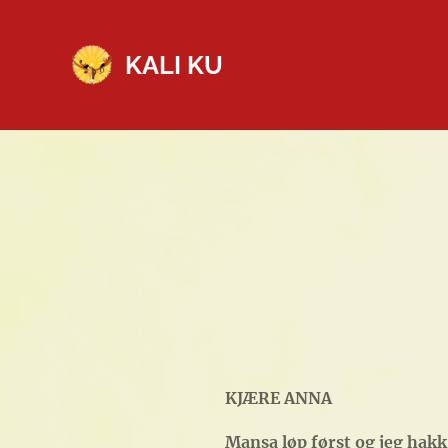
KALI KU
KJÆRE ANNA
Mansa løp først og jeg hakk