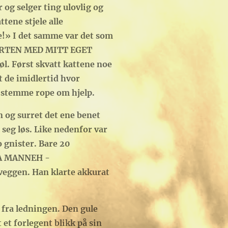
 og selger ting ulovlig og
ttene stjele alle
le!» I det samme var det som
FFERTEN MED MITT EGET
øl. Først skvatt kattene noe
t de imidlertid hvor
e stemme rope om hjelp.
 og surret det ene benet
seg løs. Like nedenfor var
 gnister. Bare 20
ANSA MANNEH -
veggen. Han klarte akkurat
 fra ledningen. Den gule
et forlegent blikk på sin