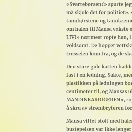
«Svartebørsen?» spurte jeg. 
må skjule det for politiet». 
tannbørstene og tannkremene
om halen til Mansa vokst
LIV!» nærmest ropte han, i 
voldsomt. De hoppet vettskr
trusselen kom fra, og de sk
Den store gule katten hadde
fast i en ledning. Sakte, m
plastikken på ledningen bor
centimeter til, og Mansas u
MANDINKAKRIGEREN», ropte p
å skru av strømbryteren før
Mansa viftet stolt med hale
bustepelsen var ikke lenger