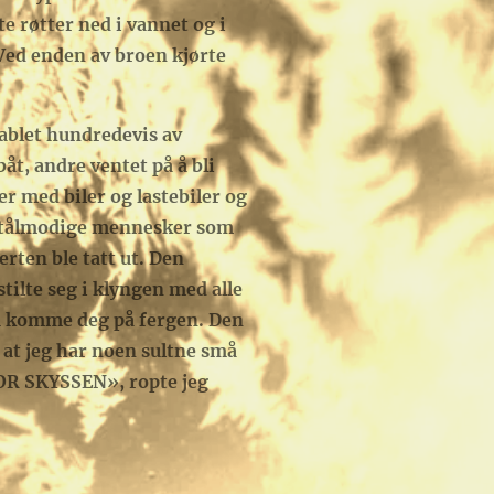
 røtter ned i vannet og i
Ved enden av broen kjørte
tablet hundredevis av
, andre ventet på å bli
er med biler og lastebiler og
e utålmodige mennesker som
erten ble tatt ut. Den
ilte seg i klyngen med alle
u komme deg på fergen. Den
 at jeg har noen sultne små
FOR SKYSSEN», ropte jeg