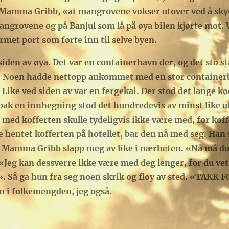
 Mamma Gribb, «at mangrovene vokser utover ved å skyte
ngrovene og på Banjul som lå på øya bilen kjørte mot. 
met port som førte inn til selve byen.
siden av øya. Det var en containerhavn der, og det sto s
 Noen hadde nettopp ankommet med en stor containerbåt
 Like ved siden av var en fergekai. Der stod det lange kø
og bak en innhegning stod det hundredevis av minst lik
 med kofferten skulle tydeligvis ikke være med, for koff
ntet kofferten på hotellet, bar den nå med seg. Han st
. Mamma Gribb slapp meg av like i nærheten. «Nå må d
 «Jeg kan dessverre ikke være med deg lenger, for du vet
. Så ga hun fra seg noen skrik og fløy av sted. «TAKK 
n i folkemengden, jeg også.