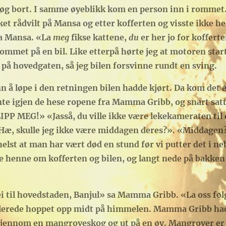
g bort. I samme øyeblikk kom en person inn i rommet. 
et rådvilt på Mansa og etter kofferten og visste ikke hel
sa Mansa. «La
meg
fikse kattene,
du
er her jo for kofferte
rommet på en bil. Like etterpå hørte jeg at motoren star
 på hovedgaten, så jeg bilen forsvinne rundt en sving.
nn å løpe i den retningen bilen hadde kjørt. Da kom det 
ente igjen de hese ropene fra Mamma Gribb, og snart satt
LIPP MEG!» «Jasså, du ville ikke være lekekameraten til
, skulle jeg ikke være middagen deres?». «Middagen? Ne
helst at man har vært død en stund før vi putter det i n
te henne om kofferten og bilen, og langt nede på bakken 
i til hovedstaden, Banjul» sa Mamma Gribb. «La oss følge
llerede hoppet opp midt på himmelen. Mamma Gribb hadd
gjennom en mangroveskog og ut på en øy. Mangrover er 