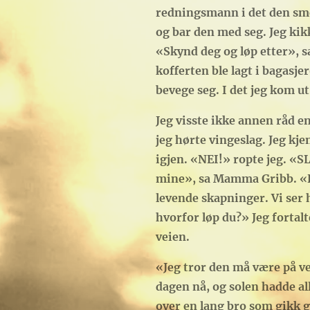
redningsmann i det den smø
og bar den med seg. Jeg kikk
«Skynd deg og løp etter», 
kofferten ble lagt i bagasje
bevege seg. I det jeg kom ut
Jeg visste ikke annen råd e
jeg hørte vingeslag. Jeg kj
igjen. «NEI!» ropte jeg. «S
mine», sa Mamma Gribb. «Hæ
levende skapninger. Vi ser 
hvorfor løp du?» Jeg fortal
veien.
«Jeg tror den må være på ve
dagen nå, og solen hadde a
over en lang bro som gikk 