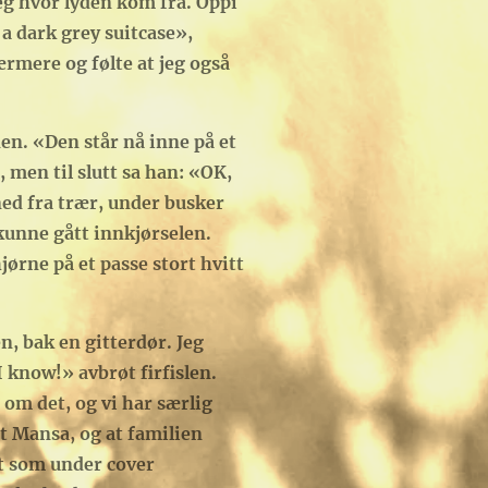
g hvor lyden kom fra. Oppi
r a dark grey suitcase»,
ærmere og følte at jeg også
en. «Den står nå inne på et
, men til slutt sa han: «OK,
ned fra trær, under busker
kunne gått innkjørselen.
jørne på et passe stort hvitt
n, bak en gitterdør. Jeg
 know!» avbrøt firfislen.
t om det, og vi har særlig
et Mansa, og at familien
et som under cover