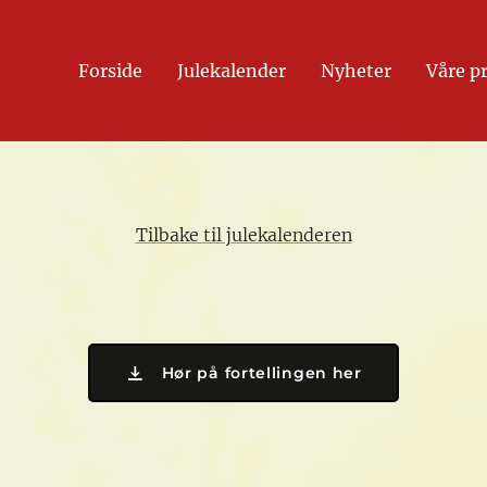
Forside
Julekalender
Nyheter
Våre p
Tilbake til julekalenderen
Hør på fortellingen her