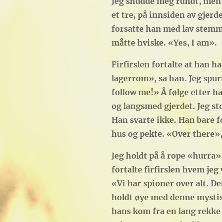
Jeg snudde meg rundt, men 
et tre, på innsiden av gjerde
forsatte han med lav stemme
måtte hviske. «Yes, I am».
Firfirslen fortalte at han 
lagerrom», sa han. Jeg spurt
follow me!» Å følge etter ha
og langsmed gjerdet. Jeg st
Han svarte ikke. Han bare fo
hus og pekte. «Over there»,
Jeg holdt på å rope «hurra»
fortalte firfirslen hvem jeg
«Vi har spioner over alt. De
holdt øye med denne mystisk
hans kom fra en lang rekke