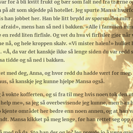
r for å bli kvitt frukt og bær som falt ned fra trærne o
 på alt som skjedde på hotellet. Jeg spurte Mansa hvorf
is han jobbet her. Han ble litt brydd av spørsmålet mitt.
 afraid», mens han så ned i bakken. «Alle i familien min
 en redd liten firfisle. Og vet du hva vi firfisler gjør nå
ne nå, og hele kroppen skalv. «Vi mister halen!» hulket
 «Å, da var det kanskje ikke så lenge siden du var redd si
a tidde og så ned i bakken.
tet med deg, Anna, og hvor redd du hadde vært for meg.
us, så kanskje jeg kunne hjelpe Mansa også.
 vokte kofferten, og si fra til meg hvis noen tok den ut»
elp me», sa jeg så overbevisende jeg kunne, men han bl
n jo kjente området her bedre enn noen annen, og at han 
undt. Mansa kikket på meg lenge, før han rettet seg opp 
 med nå da. Sto han der og lo? Jeg prøvde jo å være grei