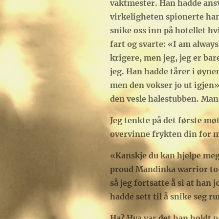
vaktmester. Han hadde ansva
virkeligheten spionerte han
snike oss inn på hotellet hv
fart og svarte: «I am always
krigere, men jeg, jeg er bare
jeg. Han hadde tårer i øyne
men den vokser jo ut igjen».
den vesle halestubben. Mans
Jeg tenkte på det første mø
overvinne frykten din for m
«Kanskje du kan hjelpe meg å
proud Mandinka warrior to h
så jeg fortsatte å si at ha
hadde sett til å snike seg r
Ha? Hva var det han holdt på