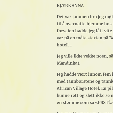
KJÆRE ANNA
Det var jammen bra jeg møtte
til å overnatte hjemme hos h
forveien hadde jeg fått vite
var på en måte starten på Ba
hotell...
Jeg ville ikke vekke noen, s
Mandinka).
Jeg hadde vært innom fem hot
med tannbørstene og tannkrem
African Village Hotel. En p
kunne rett og slett ikke se 
en stemme som sa «PSST!»