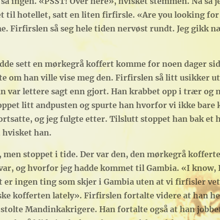
så ingen. «PSST! Over here», hvisket stemmen. Nå så je
t til hotellet, satt en liten firfirsle. «Are you looking fo
. Firfirslen så seg hele tiden nervøst rundt. Jeg gikk n
hadde sett en mørkegrå koffert komme for noen dager sid
e om han ville vise meg den. Firfirslen så litt usikker ut
n var lettere sagt enn gjort. Han krabbet opp i trær og 
oppet litt andpusten og spurte han hvorfor vi ikke bare 
rtsatte, og jeg fulgte etter. Tilslutt stoppet han bak et h
 hvisket han.
, men stoppet i tide. Der var den, den mørkegrå kofferte
 var, og hvorfor jeg hadde kommet til Gambia. «I know, I
t er ingen ting som skjer i Gambia uten at vi firfisler ve
e kofferten lately». Firfirslen fortalte videre at han h
 stolte Mandinkakrigere. Han fortalte også at han jobb