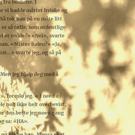
g fra buskene. I
or vi hadde måttet hviske og
 Så tok han på en måte litt
 er så tøffe, som ordentlige
r vi er redde?» «Nei», svarte
 han. «Mister halen?» «Ja,
st...» svarte jeg, og så på
 Men jeg hjalp deg med å
, foreslo jeg. « I need a
e nok ikke helt overbevist,
var den beste jeg noen gang
og sa: «HA».
 og hjelpe han. Mansa så at