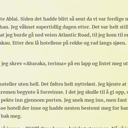
 Ablai. Siden det hadde blitt så sent da vi var ferdige 
an. Jeg våknet supertidlig dagen etter. Det var helt still
 at jeg burde gå ned veien Atlantic Road, til jeg kom til 
kau. Etter den lå hotellene på rekke og rad langs sjøen. 
å jeg skrev «Abaraka, terima» på en lapp og listet meg u
eller uten hell. Det føltes helt nytteløst. Jeg kjente a
en begynte å forsvinne. I det jeg skulle til å gi opp, så
il pekte inn gjennom porten. Jeg snek meg inn, men fant 
noe hotell der inne og hadde nesten bestemt meg for bare
 bak meg.