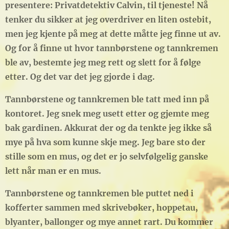
presentere: Privatdetektiv Calvin, til tjeneste! Nå
tenker du sikker at jeg overdriver en liten ostebit,
men jeg kjente på meg at dette måtte jeg finne ut av.
Og for å finne ut hvor tannbørstene og tannkremen
ble av, bestemte jeg meg rett og slett for å følge
etter. Og det var det jeg gjorde i dag.
Tannbørstene og tannkremen ble tatt med inn på
kontoret. Jeg snek meg usett etter og gjemte meg
bak gardinen. Akkurat der og da tenkte jeg ikke så
mye på hva som kunne skje meg. Jeg bare sto der
stille som en mus, og det er jo selvfølgelig ganske
lett når man er en mus.
Tannbørstene og tannkremen ble puttet ned i
kofferter sammen med skrivebøker, hoppetau,
blyanter, ballonger og mye annet rart. Du kommer