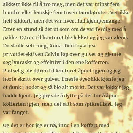
sikkert ikke til å tro meg, men det var minst fem
hundre eller kanskje fem tusen tannbørster. Vet ikke
helt sikkert, men det var hvert fall kjempemange.
Etter en stund så det ut som om de var ferdig med å
pakke. Døren til kontoret ble lukket og jeg var alene.
Du skulle sett meg, Anna. Den fryktløse
privatdetektiven Calvin løp over gulvet og gjemte
seg lynraskt og effektivt i den ene kofferten.
Plutselig ble døren til kontoret åpnet igjen og jeg
hørte skritt over gulvet. I neste øyeblikk kjente jeg
et dunk i hodet og så ble alt mørkt. Det var lokket jeg
hadde kjent. Jeg prøvde å dytte på det for å åpne
kofferten igjen, men det satt som spikret fast. Jeg
var fanget.
Og det er her jeg er nå, inne i en koffert med